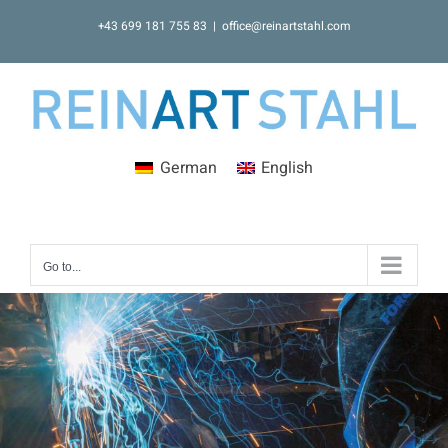
Skip
+43 699 181 755 83
|
office@reinartstahl.com
to
content
German
English
Go to...