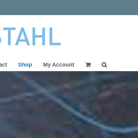
act
Shop
My Account