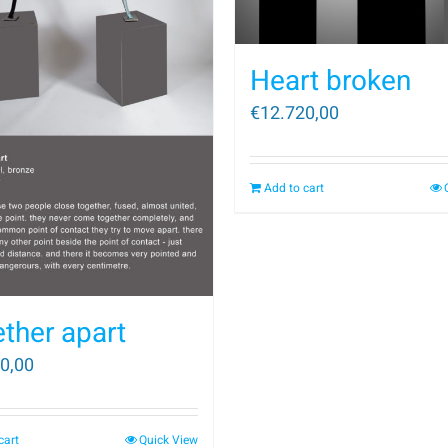
Heart broken
€
12.720,00
Add to cart
ther apart
0,00
cart
Quick View