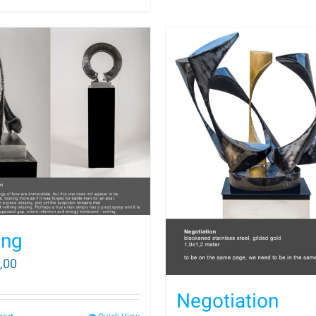
ing
,00
Negotiation