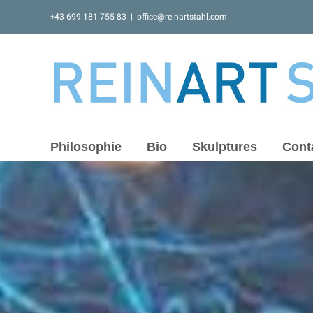
Skip
+43 699 181 755 83
|
office@reinartstahl.com
to
content
Philosophie
Bio
Skulptures
Cont