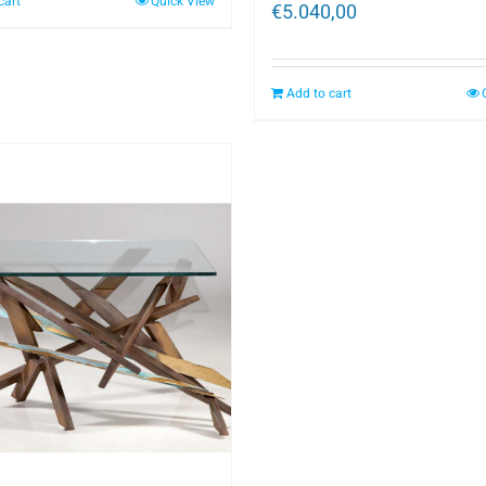
cart
Quick View
€
5.040,00
Add to cart